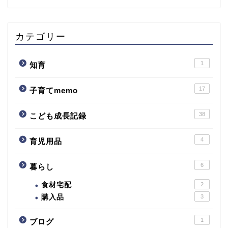
カテゴリー
1
知育
17
子育てmemo
38
こども成長記録
4
育児用品
子育てmemo
6
暮らし
こども成長記録
食材宅配
2
購入品
3
育児用品
1
ブログ
暮らし