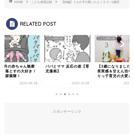
HOME
こども成長記録
【続編】うちの子の困ったところ 0～2歳②
RELATED POST
も成長記録
こども成長記録
こども成長記録
8ヶ月の赤ちゃん観察
パパとママ 反応の差【育
【3歳になりました
モ】落とすの大好き！
児漫画】
長実感＆甘えん坊な
うち探索隊！
りっ子育児の大変さ
2020-09-28
2020-10-09
2021-0
スポンサーリンク