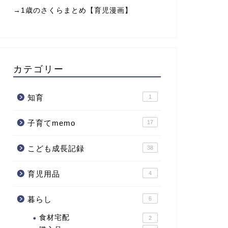
→
1歳のさくらまとめ【育児漫画】
カテゴリー
知育
1
子育てmemo
17
こども成長記録
38
育児用品
4
暮らし
6
食材宅配
2