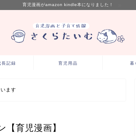
育児漫画がamazon kindle本になりました！
成長記録
育児用品
暮
ています
ン【育児漫画】