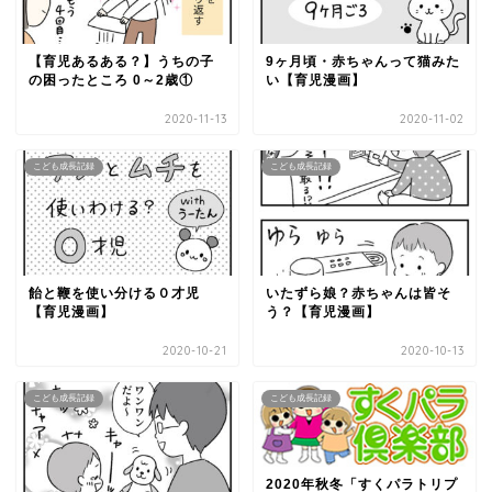
【育児あるある？】うちの子
9ヶ月頃・赤ちゃんって猫みた
の困ったところ 0～2歳①
い【育児漫画】
2020-11-13
2020-11-02
こども成長記録
こども成長記録
飴と鞭を使い分ける０才児
いたずら娘？赤ちゃんは皆そ
【育児漫画】
う？【育児漫画】
2020-10-21
2020-10-13
こども成長記録
こども成長記録
2020年秋冬「すくパラトリプ