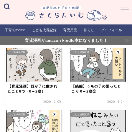
子育てmemo
こども成長記録
育児用品
暮らし
プロフィール
育児漫画がamazon kindle本になりました！
こども成長記録
こども成長記録
【育児漫画】我が子に癒され
【続編】うちの子の困ったと
たこと8つ（0～2歳）
ころ 0～2歳②
2020-12-05
2020-11-24
こども成長記録
こども成長記録