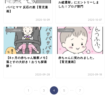
ル総選挙」にエントリーしま
した！ブログ部門
パパとママ 反応の差【育児漫
画】
2020-10-09
2020-10-07
こども成長記録
こども成長記録
【8ヶ月の赤ちゃん観察メモ】
赤ちゃんに笑われました。
落とすの大好き！おうち探索
【育児漫画】
隊！
2020-09-28
2020-09-18
...
...
1
3
4
5
7