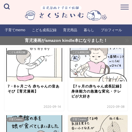
子育てmemo
こども成長記録
育児用品
暮らし
プロフィール
育児漫画がamazon kindle本になりました！
こども成長記録
こども成長記録
7・8ヶ月ごろ 赤ちゃんの音あ
【7ヶ月の赤ちゃん成長記録】
そび【育児漫画】
身体能力の急激な変化・テレ
ビが大好き
2020-09-14
2020-09-08
子育てmemo
子育てmemo