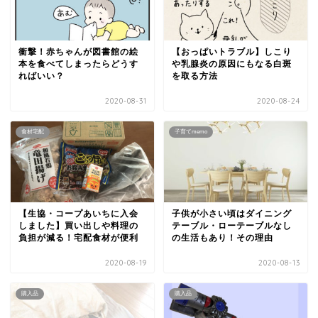
衝撃！赤ちゃんが図書館の絵
【おっぱいトラブル】しこり
本を食べてしまったらどうす
や乳腺炎の原因にもなる白斑
ればいい？
を取る方法
2020-08-31
2020-08-24
食材宅配
子育てmemo
【生協・コープあいちに入会
子供が小さい頃はダイニング
しました】買い出しや料理の
テーブル・ローテーブルなし
負担が減る！宅配食材が便利
の生活もあり！その理由
2020-08-19
2020-08-13
購入品
購入品