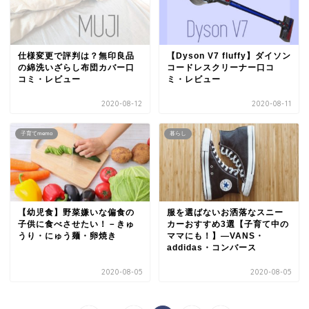
仕様変更で評判は？無印良品
【Dyson V7 fluffy】ダイソン
の綿洗いざらし布団カバー口
コードレスクリーナー口コ
コミ・レビュー
ミ・レビュー
2020-08-12
2020-08-11
子育てmemo
暮らし
【幼児食】野菜嫌いな偏食の
服を選ばないお洒落なスニー
子供に食べさせたい！－きゅ
カーおすすめ3選【子育て中の
うり・にゅう麺・卵焼き
ママにも！】―VANS・
addidas・コンバース
2020-08-05
2020-08-05