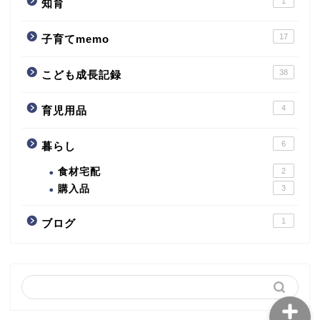
1
知育
17
子育てmemo
38
こども成長記録
4
子育てmemo
育児用品
6
暮らし
こども成長記録
食材宅配
2
購入品
3
育児用品
1
ブログ
暮らし