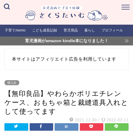
子育てmemo
こども成長記録
育児用品
暮らし
プロフィール
育児漫画がamazon kindle本になりました！
本サイトはアフィリエイト広告を利用しています
購入品
【無印良品】やわらかポリエチレン
ケース、おもちゃ箱と裁縫道具入れと
して使ってます
2021-12-30
/
2022-02-11