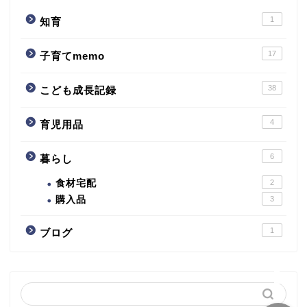
1
知育
17
子育てmemo
38
こども成長記録
4
子育てmemo
育児用品
6
暮らし
こども成長記録
食材宅配
2
購入品
3
育児用品
1
ブログ
暮らし