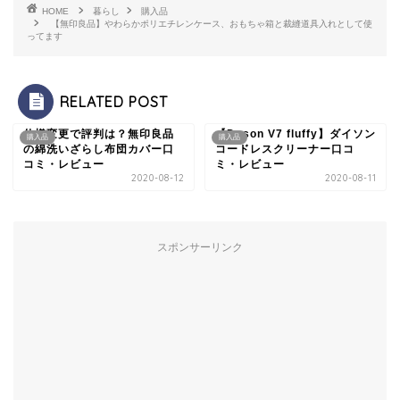
HOME
暮らし
購入品
【無印良品】やわらかポリエチレンケース、おもちゃ箱と裁縫道具入れとして使
ってます
RELATED POST
仕様変更で評判は？無印良品
【Dyson V7 fluffy】ダイソン
購入品
購入品
の綿洗いざらし布団カバー口
コードレスクリーナー口コ
コミ・レビュー
ミ・レビュー
2020-08-12
2020-08-11
スポンサーリンク